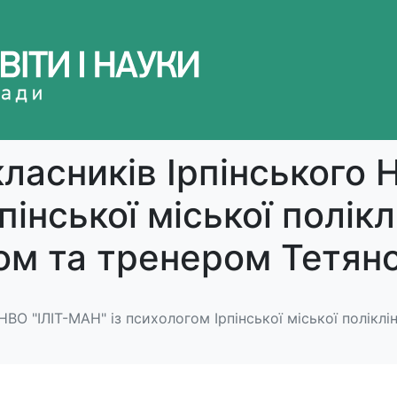
ласників Ірпінського 
пінської міської полікл
ом та тренером Тетяно
НВО "ІЛІТ-МАН" із психологом Ірпінської міської полікл