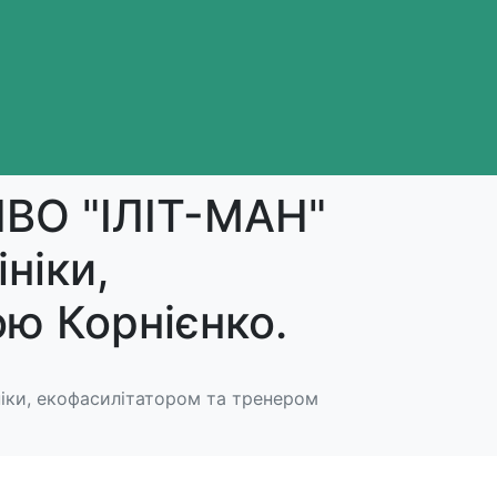
НВО "ІЛІТ-МАН"
ініки,
ю Корнієнко.
ініки, екофасилітатором та тренером