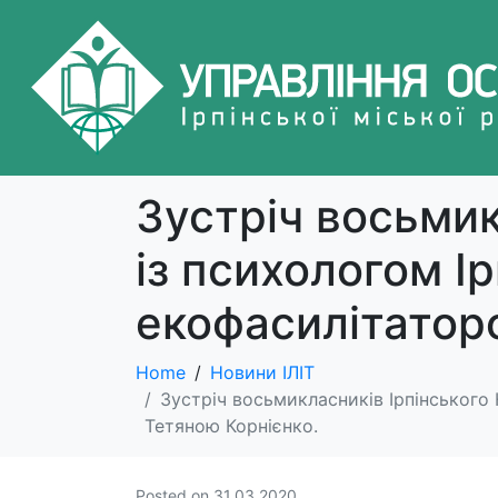
Зустріч восьмик
із психологом Ір
екофасилітатор
Home
Новини ІЛІТ
Зустріч восьмикласників Ірпінського 
Тетяною Корнієнко.
Posted on
31.03.2020